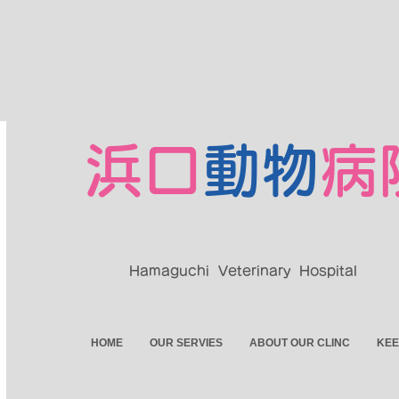
浜口
動物
病
Hamaguchi Veterinary Hospital
HOME
OUR SERVIES
ABOUT OUR CLINC
KEE