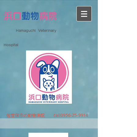
浜口
動物
病院
Hamaguchi Veterinary
Hospital
佐世保市の動物病院 call0956-25-9914