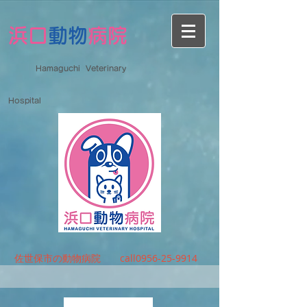
浜口
動物
病院
Hamaguchi Veterinary
Hospital
佐世保市の動物病院 call0956-25-9914